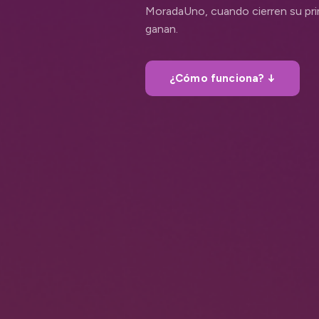
MoradaUno, cuando cierren su pr
ganan.
¿Cómo funciona? ↓